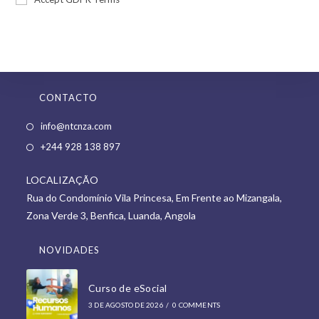
CONTACTO
Opens
info@ntcnza.com
in
Opens
+244 928 138 897
a
in
new
LOCALIZAÇÃO
a
tab
Rua do Condomínio Vila Princesa, Em Frente ao Mizangala,
new
Zona Verde 3, Benfica, Luanda, Angola
tab
NOVIDADES
Curso de eSocial
3 DE AGOSTO DE 2026
/
0 COMMENTS