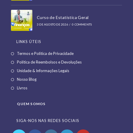
Curso de Estatística Geral
3 DE AGOSTO DE 2026
/
0 COMMENTS
LINKS ÚTEIS
Opens
Termos e Política de Privacidade
in
Opens
Política de Reembolsos e Devoluções
a
in
Opens
Unidade & Informações Legais
new
a
in
Opens
Nosso Blog
tab
new
a
in
Opens
Livros
tab
new
a
in
tab
new
a
QUEM SOMOS
tab
new
tab
SIGA-NOS NAS REDES SOCIAIS