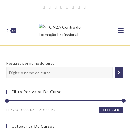
Skip
to
content
0
Pesquisa por nome do curso
Filtro Por Valor Do Curso
Preço
Preço
PREÇO:
8 000 KZ
—
30 000 KZ
FILTRAR
mínimo
máximo
Categorias De Cursos