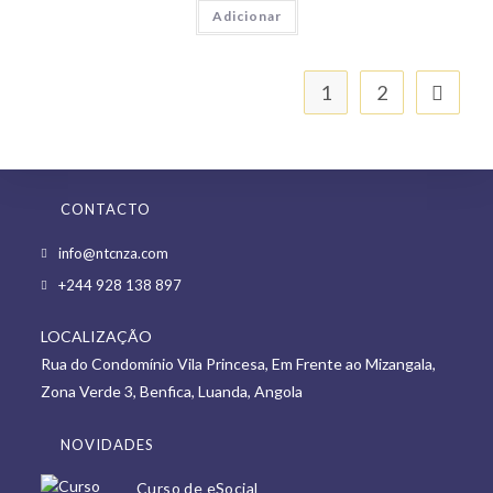
Adicionar
1
2
CONTACTO
Opens
info@ntcnza.com
in
Opens
+244 928 138 897
a
in
new
LOCALIZAÇÃO
a
tab
Rua do Condomínio Vila Princesa, Em Frente ao Mizangala,
new
Zona Verde 3, Benfica, Luanda, Angola
tab
NOVIDADES
Curso de eSocial