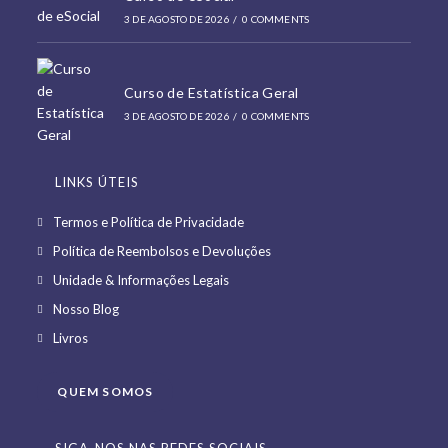
3 DE AGOSTO DE 2026
/
0 COMMENTS
Curso de Estatística Geral
3 DE AGOSTO DE 2026
/
0 COMMENTS
LINKS ÚTEIS
Opens
Termos e Política de Privacidade
in
Opens
Política de Reembolsos e Devoluções
a
in
Opens
Unidade & Informações Legais
new
a
in
Opens
Nosso Blog
tab
new
a
in
Opens
Livros
tab
new
a
in
tab
new
a
QUEM SOMOS
tab
new
tab