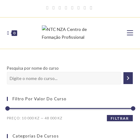
Skip
to
content
0
Pesquisa por nome do curso
Filtro Por Valor Do Curso
Preço
Preço
PREÇO:
10 000 KZ
—
48 000 KZ
FILTRAR
mínimo
máximo
Categorias De Cursos