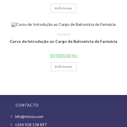
Adicionar
Farmácia
Curso de Introdução ao Cargo de Balconista de Farmácia
10 000,00
Kz
Adicionar
CONTACTO
Opens
info@ntcnza.com
in
Opens
+244 928 138 897