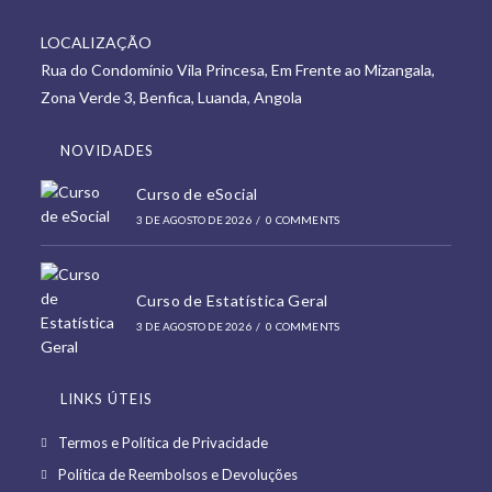
a
in
new
LOCALIZAÇÃO
a
tab
Rua do Condomínio Vila Princesa, Em Frente ao Mizangala,
new
Zona Verde 3, Benfica, Luanda, Angola
tab
NOVIDADES
Curso de eSocial
3 DE AGOSTO DE 2026
/
0 COMMENTS
Curso de Estatística Geral
3 DE AGOSTO DE 2026
/
0 COMMENTS
LINKS ÚTEIS
Opens
Termos e Política de Privacidade
in
Opens
Política de Reembolsos e Devoluções