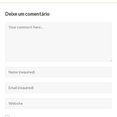
Deixe um comentário
Comment
Enter
your
name
Enter
or
your
username
email
Enter
to
address
your
comment
to
website