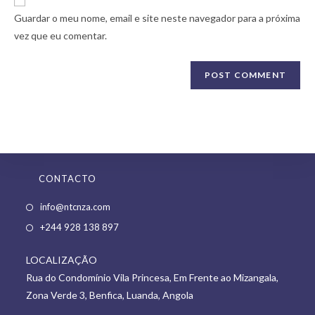
comment
URL
Guardar o meu nome, email e site neste navegador para a próxima
(optional)
vez que eu comentar.
CONTACTO
Opens
info@ntcnza.com
in
Opens
+244 928 138 897
a
in
new
LOCALIZAÇÃO
a
tab
Rua do Condomínio Vila Princesa, Em Frente ao Mizangala,
new
Zona Verde 3, Benfica, Luanda, Angola
tab