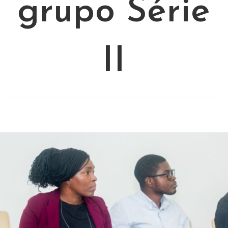
grupo Série
II