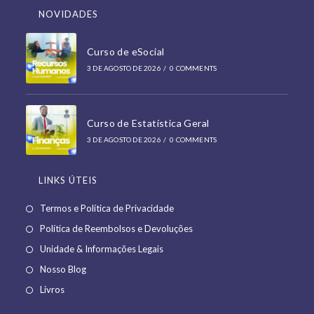
NOVIDADES
Curso de eSocial
3 DE AGOSTO DE 2026
/
0 COMMENTS
Curso de Estatística Geral
3 DE AGOSTO DE 2026
/
0 COMMENTS
LINKS ÚTEIS
Opens
Termos e Política de Privacidade
in
Opens
Política de Reembolsos e Devoluções
a
in
Opens
Unidade & Informações Legais
new
a
in
Opens
Nosso Blog
tab
new
a
in
Opens
Livros
tab
new
a
in