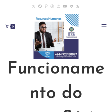
Skip
to
content
0
Funcioname
nto do