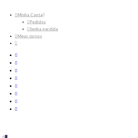
Skip
to
Minha Conta
content
Pedidos
Senha perdida
Meus cursos
0