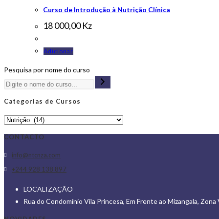
Curso de Introdução à Nutrição Clínica
18 000,00
Kz
Adicionar
Pesquisa por nome do curso
Categorias de Cursos
CONTACTO
Opens
info@ntcnza.com
in
Opens
+244 928 138 897
a
in
LOCALIZAÇÃO
new
a
Rua do Condomínio Vila Princesa, Em Frente ao Mizangala, Zona 
tab
new
tab
NOVIDADES