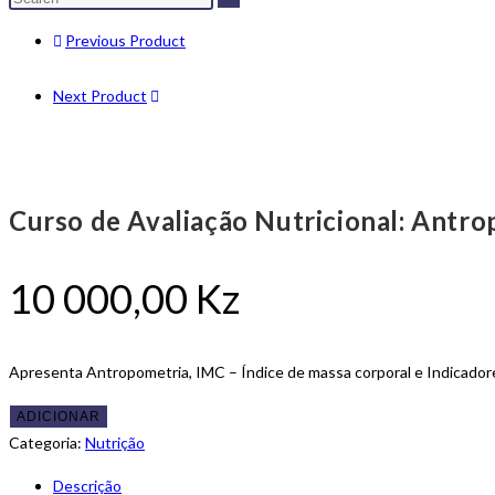
this
Previous Product
website
Next Product
Curso de Avaliação Nutricional: Antr
10 000,00
Kz
Apresenta Antropometria, IMC – Índice de massa corporal e Indicado
Quantidade
ADICIONAR
de
Categoria:
Nutrição
Curso
Descrição