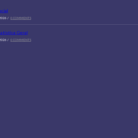
cial
2026
/
0 COMMENTS
atística Geral
2026
/
0 COMMENTS