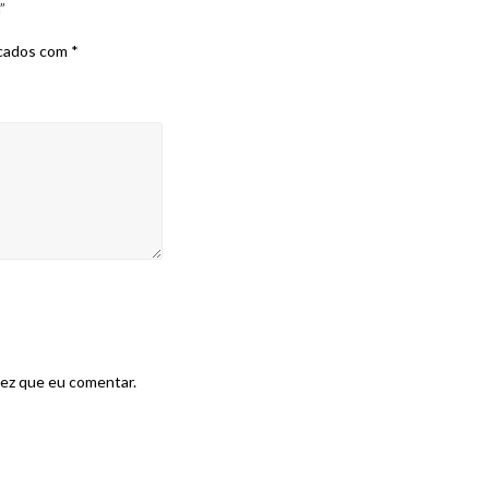
”
rcados com
*
vez que eu comentar.