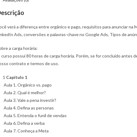
nunciar
a
escrição
nternet
ocê verá a diferença entre orgânico e pago, requisitos para anunciar n
inkedIn Ads, conversões e palavras-chave no Google Ads, Tipos de anún
obre a carga horária:
 curso possui 80 horas de carga horária. Porém, se for concluído antes de
osso contrato e termos de uso.
1
Capítulo 1
Aula 1. Orgânico vs. pago
Aula 2. Qual é melhor?
Aula 3. Vale a pena investir?
Aula 4. Defina as personas
Aula 5. Entenda o funil de vendas
Aula 6. Defina a verba
Aula 7. Conheça a Meta