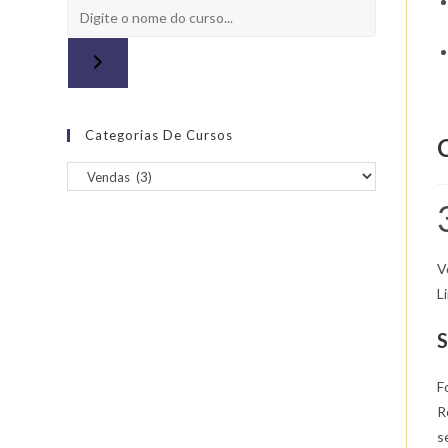
Categorias De Cursos
V
L
S
F
R
s