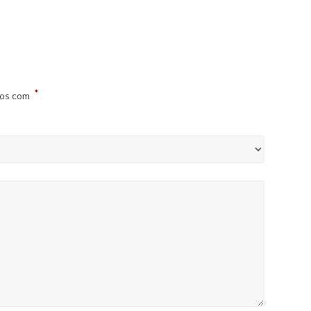
*
dos com