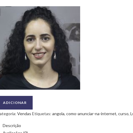
uantidade
ADICIONAR
e
ategoria:
Vendas
Etiquetas:
angola
,
como-anunciar-na-internet
,
curso
,
L
urso
e
Descrição
omo
Avaliações (0)