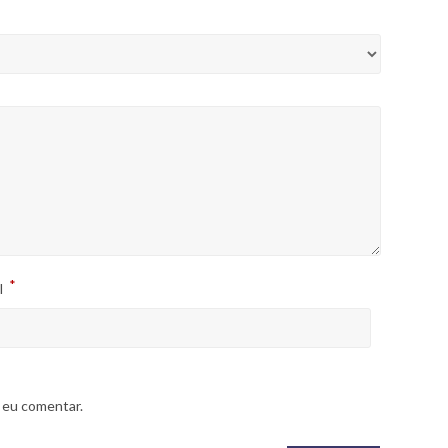
*
l
 eu comentar.