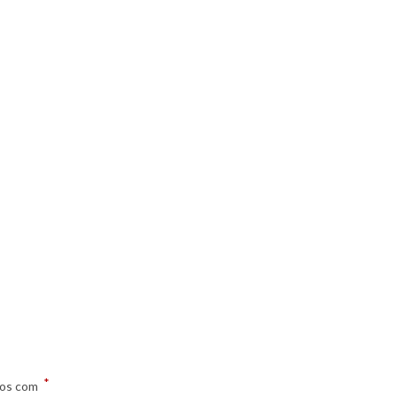
*
dos com