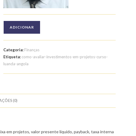
Quantidade
ADICIONAR
de
Curso
de
Categoria:
Finanças
Como
Etiqueta:
como-avaliar-investimentos-em-projetos-curso-
Avaliar
luanda-angola
Investimentos
em
Projetos
AÇÕES (0)
xa em projetos, valor presente líquido, payback, taxa interna