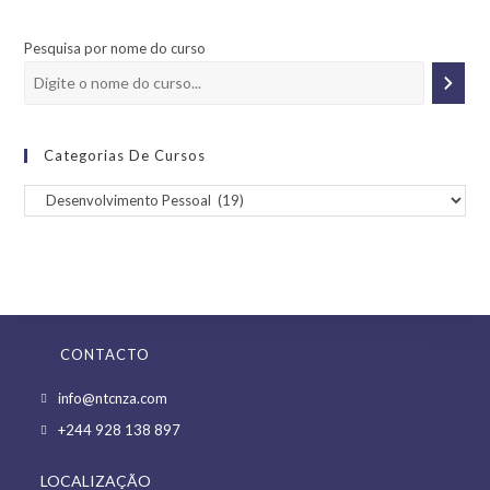
Pesquisa por nome do curso
Categorias De Cursos
CONTACTO
Opens
info@ntcnza.com
in
Opens
+244 928 138 897
a
in
new
LOCALIZAÇÃO
a