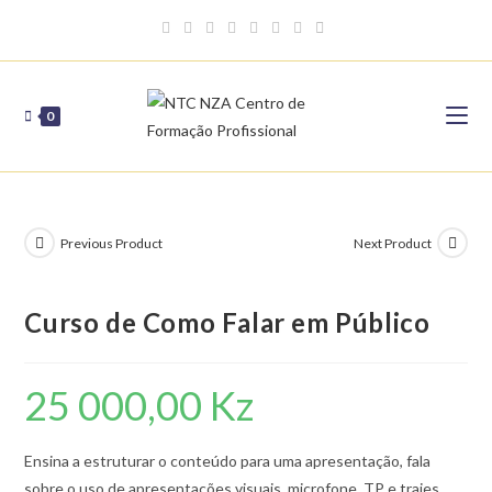
Skip
to
content
0
Previous Product
Next Product
Curso de Como Falar em Público
25 000,00
Kz
Ensina a estruturar o conteúdo para uma apresentação, fala
sobre o uso de apresentações visuais, microfone, TP e trajes,