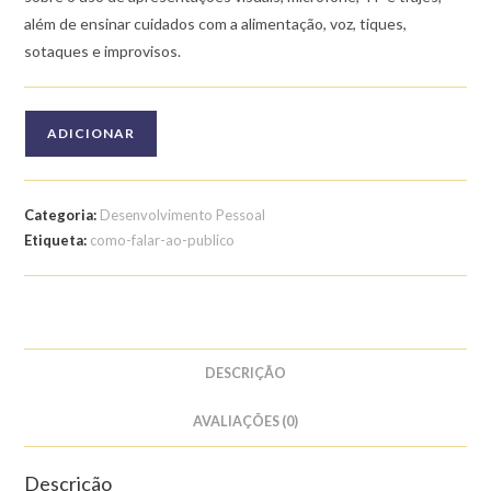
além de ensinar cuidados com a alimentação, voz, tiques,
sotaques e improvisos.
Quantidade
ADICIONAR
de
Curso
de
Categoria:
Desenvolvimento Pessoal
Como
Etiqueta:
como-falar-ao-publico
Falar
em
Público
DESCRIÇÃO
AVALIAÇÕES (0)
Descrição