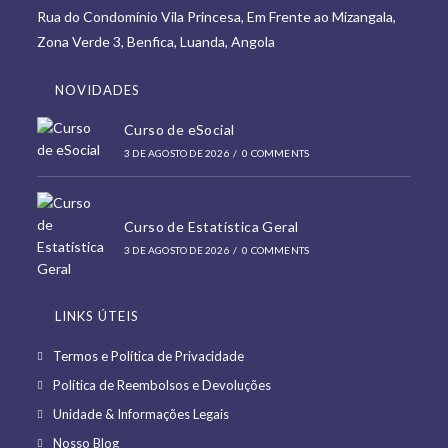
tab
Rua do Condomínio Vila Princesa, Em Frente ao Mizangala,
new
Zona Verde 3, Benfica, Luanda, Angola
tab
NOVIDADES
Curso de eSocial
3 DE AGOSTO DE 2026
/
0 COMMENTS
Curso de Estatística Geral
3 DE AGOSTO DE 2026
/
0 COMMENTS
LINKS ÚTEIS
Opens
Termos e Política de Privacidade
in
Opens
Política de Reembolsos e Devoluções
a
in
Opens
Unidade & Informações Legais
new
a
in
Opens
Nosso Blog