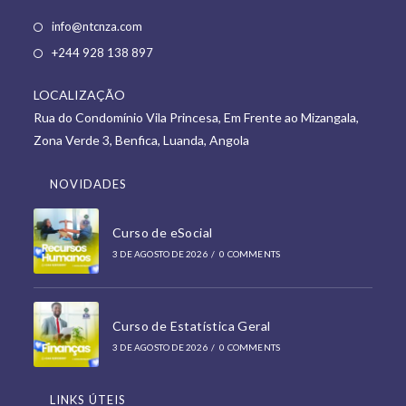
Opens
info@ntcnza.com
in
Opens
+244 928 138 897
a
in
new
LOCALIZAÇÃO
a
tab
Rua do Condomínio Vila Princesa, Em Frente ao Mizangala,
new
Zona Verde 3, Benfica, Luanda, Angola
tab
NOVIDADES
Curso de eSocial
3 DE AGOSTO DE 2026
/
0 COMMENTS
Curso de Estatística Geral
3 DE AGOSTO DE 2026
/
0 COMMENTS
LINKS ÚTEIS