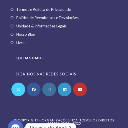
Opens
Termos e Política de Privacidade
in
Opens
Política de Reembolsos e Devoluções
a
in
Opens
Unidade & Informações Legais
new
a
in
Opens
Nosso Blog
tab
new
a
in
Opens
Livros
tab
new
a
in
tab
new
a
QUEM SOMOS
tab
new
tab
SIGA-NOS NAS REDES SOCIAIS
Opens
Opens
Opens
Opens
Opens
in
in
in
in
in
a
a
a
a
a
© COPYRIGHT - ORGANIZAÇÕES NZA. TODOS OS DIREITOS
new
new
new
new
new
RESERVADOS - 2025
Precisa de Ajuda?