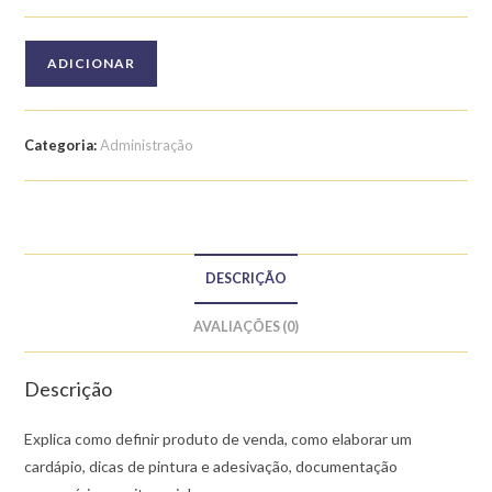
Quantidade
ADICIONAR
de
Curso
de
Categoria:
Administração
Como
Montar
um
Food
Truck
DESCRIÇÃO
AVALIAÇÕES (0)
Descrição
Explica como definir produto de venda, como elaborar um
cardápio, dicas de pintura e adesivação, documentação