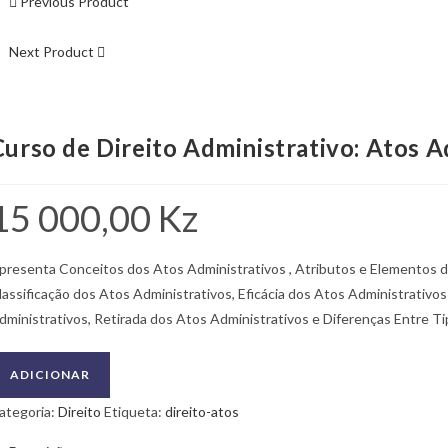
Previous Product
Next Product
Curso de Direito Administrativo: Atos A
15 000,00
Kz
presenta Conceitos dos Atos Administrativos , Atributos e Elementos do
lassificação dos Atos Administrativos, Eficácia dos Atos Administrativos
dministrativos, Retirada dos Atos Administrativos e Diferenças Entre Ti
uantidade
ADICIONAR
e
ategoria:
Direito
Etiqueta:
direito-atos
urso
e