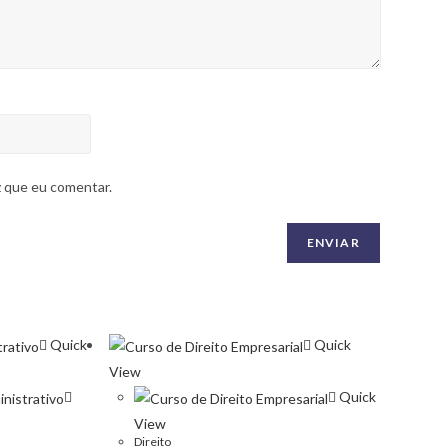
z que eu comentar.
Quick
Quick
View
Quick
View
SIGA-NOS NAS REDES SOCIAIS
Direito