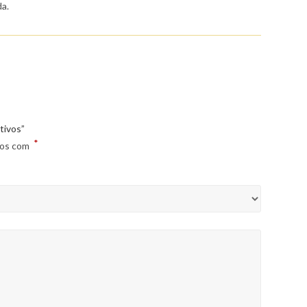
da.
tivos”
*
dos com