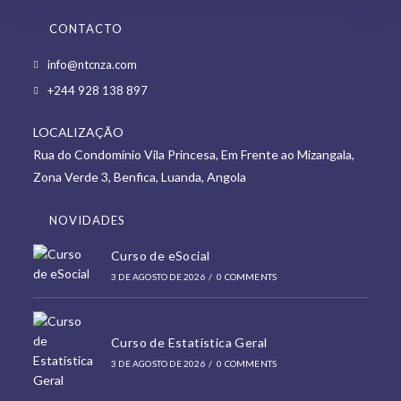
CONTACTO
Opens
info@ntcnza.com
in
Opens
+244 928 138 897
a
in
new
LOCALIZAÇÃO
a
tab
Rua do Condomínio Vila Princesa, Em Frente ao Mizangala,
new
Zona Verde 3, Benfica, Luanda, Angola
tab
NOVIDADES
Curso de eSocial
3 DE AGOSTO DE 2026
/
0 COMMENTS
Curso de Estatística Geral
3 DE AGOSTO DE 2026
/
0 COMMENTS