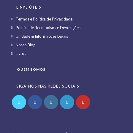
LINKS ÚTEIS
Opens
Termos e Política de Privacidade
in
Opens
Política de Reembolsos e Devoluções
a
in
Opens
Unidade & Informações Legais
new
a
in
Opens
Nosso Blog
tab
new
a
in
Opens
Livros
tab
new
a
in
tab
new
a
QUEM SOMOS
tab
new
tab
SIGA-NOS NAS REDES SOCIAIS
Opens
Opens
Opens
Opens
Opens
in
in
in
in
in
a
a
a
a
a