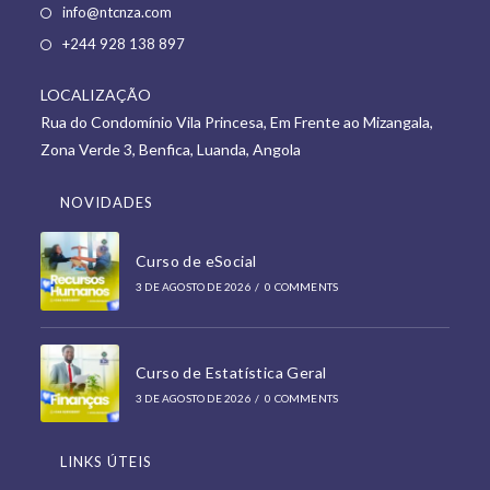
Opens
info@ntcnza.com
in
Opens
+244 928 138 897
a
in
new
LOCALIZAÇÃO
a
tab
Rua do Condomínio Vila Princesa, Em Frente ao Mizangala,
new
Zona Verde 3, Benfica, Luanda, Angola
tab
NOVIDADES
Curso de eSocial
3 DE AGOSTO DE 2026
/
0 COMMENTS
Curso de Estatística Geral
3 DE AGOSTO DE 2026
/
0 COMMENTS
LINKS ÚTEIS