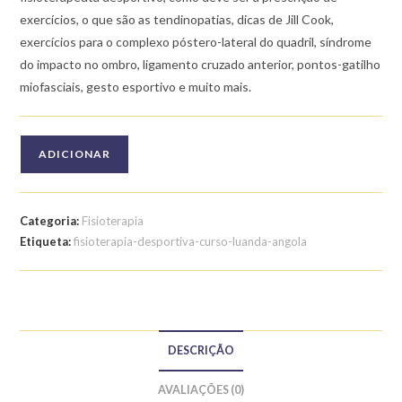
exercícios, o que são as tendinopatias, dicas de Jill Cook,
exercícios para o complexo póstero-lateral do quadril, síndrome
do impacto no ombro, ligamento cruzado anterior, pontos-gatilho
miofasciais, gesto esportivo e muito mais.
Quantidade
ADICIONAR
de
Curso
de
Categoria:
Fisioterapia
Fisioterapia
Etiqueta:
fisioterapia-desportiva-curso-luanda-angola
Desportiva
DESCRIÇÃO
AVALIAÇÕES (0)