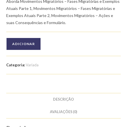
Aborda Movimentos Migratórios – Fases Migratórias e Exemplos
Atuais Parte 1, Movimentos Migratórios – Fases Migratórias e
Exemplos Atuais Parte 2, Movimentos Migratórios – Ações e
suas Consequências e Formulário.
Quantidade
ADICIONAR
de
Curso
de
Categoria:
Variada
Geografia
para
o
Enem:
Movimentos
DESCRIÇÃO
Migratórios
AVALIAÇÕES (0)