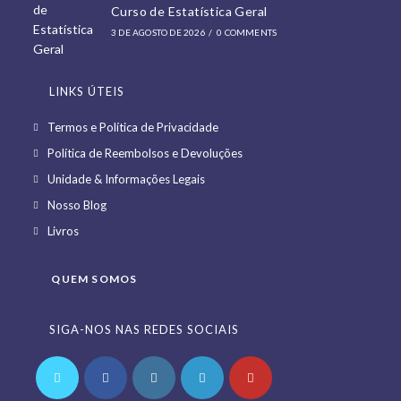
Curso de Estatística Geral
3 DE AGOSTO DE 2026
/
0 COMMENTS
LINKS ÚTEIS
Opens
Termos e Política de Privacidade
in
Opens
Política de Reembolsos e Devoluções
a
in
Opens
Unidade & Informações Legais
new
a
in
Opens
Nosso Blog
tab
new
a
in
Opens
Livros
tab
new
a
in
tab
new
a
QUEM SOMOS
tab
new
tab
SIGA-NOS NAS REDES SOCIAIS