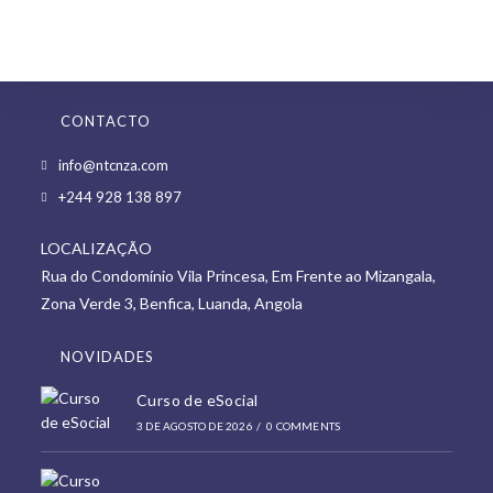
CONTACTO
Opens
info@ntcnza.com
in
Opens
+244 928 138 897
a
in
new
LOCALIZAÇÃO
a
tab
Rua do Condomínio Vila Princesa, Em Frente ao Mizangala,
new
Zona Verde 3, Benfica, Luanda, Angola
tab
NOVIDADES
Curso de eSocial
3 DE AGOSTO DE 2026
/
0 COMMENTS