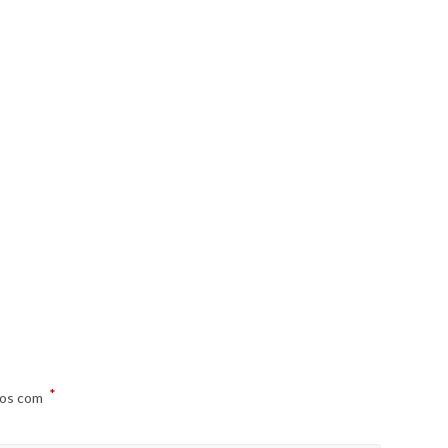
*
dos com