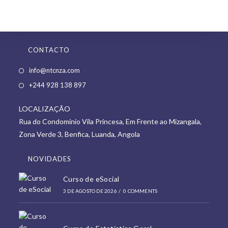
CONTACTO
Opens
info@ntcnza.com
in
Opens
+244 928 138 897
a
in
new
LOCALIZAÇÃO
a
tab
Rua do Condomínio Vila Princesa, Em Frente ao Mizangala,
new
Zona Verde 3, Benfica, Luanda, Angola
tab
NOVIDADES
Curso de eSocial
3 DE AGOSTO DE 2026
/
0 COMMENTS