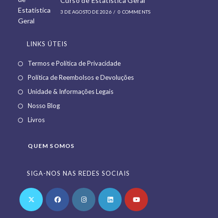
Curso de Estatística Geral
3 DE AGOSTO DE 2026
/
0 COMMENTS
LINKS ÚTEIS
Opens
Termos e Política de Privacidade
in
Opens
Política de Reembolsos e Devoluções
a
in
Opens
Unidade & Informações Legais
new
a
in
Opens
Nosso Blog
tab
new
a
in
Opens
Livros
tab
new
a
in
tab
new
a
QUEM SOMOS
tab
new
tab
SIGA-NOS NAS REDES SOCIAIS
Opens
Opens
Opens
Opens
Opens