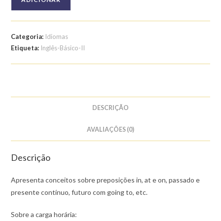
de
Curso
de
Categoria:
Idiomas
Inglês
Etiqueta:
Inglês-Básico-II
Básico
II
DESCRIÇÃO
AVALIAÇÕES (0)
Descrição
Apresenta conceitos sobre preposições in, at e on, passado e
presente contínuo, futuro com going to, etc.
Sobre a carga horária: