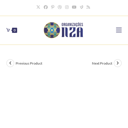
Skip
to
content
0
Previous Product
Next Product