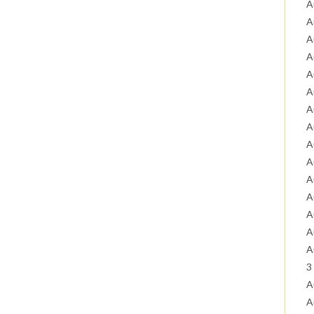
A
A
A
A
A
A
A
A
A
A
A
A
A
A
A
3
A
A