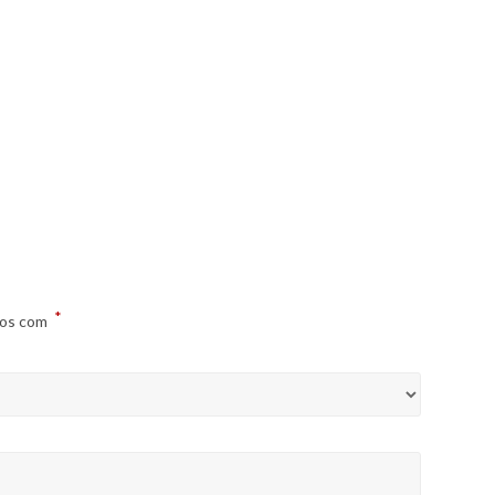
*
dos com