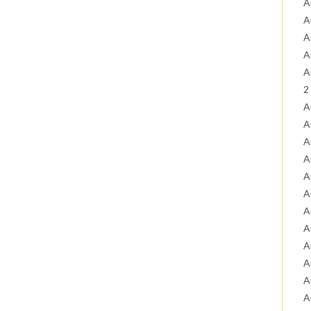
A
A
A
A
A
2
A
A
A
A
A
A
A
A
A
A
A
A