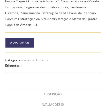
Ensina O que é Consultoria Interna? , Características no Mundo
Profissional, Exigências dos Colaboradores, Gestores e
Diretoria, Planejamento Estratégico de RH, Papel de RH como
Parceiro Estratégico da Alta Administração e Matriz de Quatro
Papéis da Área de RH.
Quantidade
ADICIONAR
de
Curso
de
Categoria:
Recursos Humanos
Introdução
Etiqueta:
rh
à
Consultoria
de
RH
e
DESCRIÇÃO
Business
AVALIAÇÕES (0)
Partner