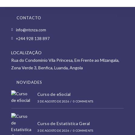
CONTACTO
Opens
info@ntcnza.com
in
Opens
+244 928 138 897
a
in
new
LOCALIZAÇÃO
a
tab
Rua do Condomínio Vila Princesa, Em Frente ao Mizangala,
new
Zona Verde 3, Benfica, Luanda, Angola
tab
NOVIDADES
Curso de eSocial
3 DE AGOSTO DE 2026
/
0 COMMENTS
Curso de Estatística Geral
3 DE AGOSTO DE 2026
/
0 COMMENTS