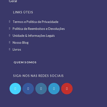
LINKS ÚTEIS
Opens
Termos e Política de Privacidade
in
Opens
Política de Reembolsos e Devoluções
a
in
Opens
Unidade & Informações Legais
new
a
in
Opens
Nosso Blog
tab
new
a
in
Opens
Livros
tab
new
a
in
tab
new
a
QUEM SOMOS
tab
new
tab
SIGA-NOS NAS REDES SOCIAIS
Opens
Opens
Opens
Opens
Opens
in
in
in
in
in