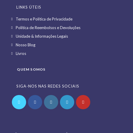
LINKS ÚTEIS
Opens
Termos e Política de Privacidade
in
Opens
Política de Reembolsos e Devoluções
a
in
Opens
Unidade & Informações Legais
new
a
in
Opens
Nosso Blog
tab
new
a
in
Opens
Livros
tab
new
a
in
tab
new
a
QUEM SOMOS
tab
new
tab
SIGA-NOS NAS REDES SOCIAIS
Opens
Opens
Opens
Opens
Opens
in
in
in
in
in
a
a
a
a
a