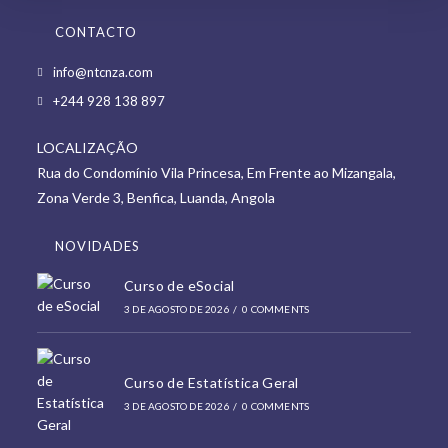
CONTACTO
Opens
info@ntcnza.com
in
Opens
+244 928 138 897
a
in
new
LOCALIZAÇÃO
a
tab
Rua do Condomínio Vila Princesa, Em Frente ao Mizangala,
new
Zona Verde 3, Benfica, Luanda, Angola
tab
NOVIDADES
Curso de eSocial
3 DE AGOSTO DE 2026
/
0 COMMENTS
Curso de Estatística Geral
3 DE AGOSTO DE 2026
/
0 COMMENTS