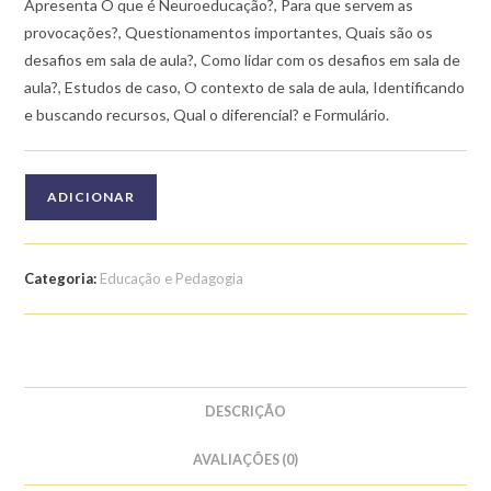
Apresenta O que é Neuroeducação?, Para que servem as
provocações?, Questionamentos importantes, Quais são os
desafios em sala de aula?, Como lidar com os desafios em sala de
aula?, Estudos de caso, O contexto de sala de aula, Identificando
e buscando recursos, Qual o diferencial? e Formulário.
Quantidade
ADICIONAR
de
Curso
de
Categoria:
Educação e Pedagogia
Introdução
a
Neuroeducação
na
Prática
DESCRIÇÃO
AVALIAÇÕES (0)