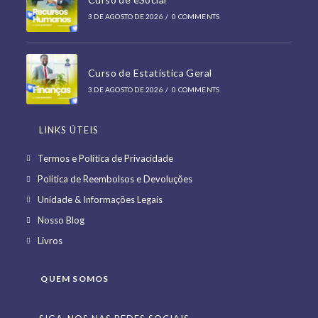
3 DE AGOSTO DE 2026
/
0 COMMENTS
Curso de Estatística Geral
3 DE AGOSTO DE 2026
/
0 COMMENTS
LINKS ÚTEIS
Opens
Termos e Política de Privacidade
in
Opens
Política de Reembolsos e Devoluções
a
in
Opens
Unidade & Informações Legais
new
a
in
Opens
Nosso Blog
tab
new
a
in
Opens
Livros
tab
new
a
in
tab
new
a
QUEM SOMOS
tab
new
tab