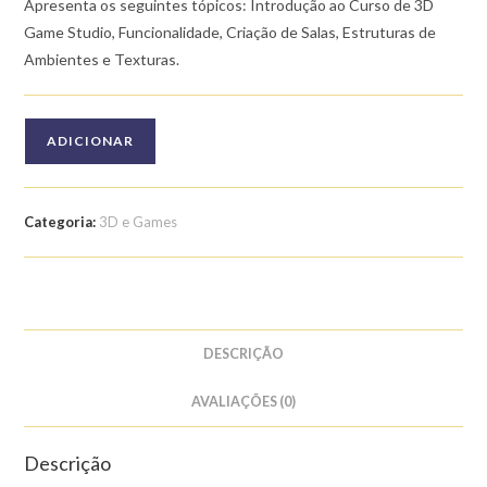
Apresenta os seguintes tópicos: Introdução ao Curso de 3D
Game Studio, Funcionalidade, Criação de Salas, Estruturas de
Ambientes e Texturas.
Quantidade
ADICIONAR
de
Curso
de
Categoria:
3D e Games
Introdução
ao
3D
Game
Studio
DESCRIÇÃO
AVALIAÇÕES (0)
Descrição