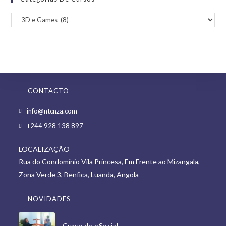
CONTACTO
Opens
info@ntcnza.com
in
Opens
+244 928 138 897
a
in
new
LOCALIZAÇÃO
a
tab
Rua do Condomínio Vila Princesa, Em Frente ao Mizangala,
new
Zona Verde 3, Benfica, Luanda, Angola
tab
NOVIDADES
Curso de eSocial