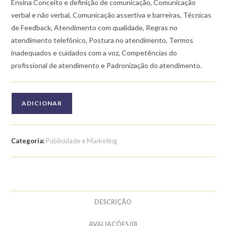
Ensina Conceito e definição de comunicação, Comunicação
verbal e não verbal, Comunicação assertiva e barreiras, Técnicas
de Feedback, Atendimento com qualidade, Regras no
atendimento telefônico, Postura no atendimento, Termos
inadequados e cuidados com a voz, Competências do
profissional de atendimento e Padronização do atendimento.
Quantidade
ADICIONAR
de
Curso
de
Categoria:
Publicidade e Marketing
Introdução
ao
Cargo
de
Telefonista
DESCRIÇÃO
e
Recepcionista
AVALIAÇÕES (0)