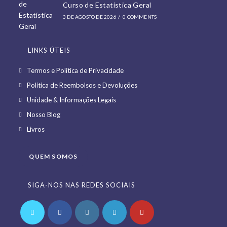
Curso de Estatística Geral
3 DE AGOSTO DE 2026
/
0 COMMENTS
LINKS ÚTEIS
Opens
Termos e Política de Privacidade
in
Opens
Política de Reembolsos e Devoluções
a
in
Opens
Unidade & Informações Legais
new
a
in
Opens
Nosso Blog
tab
new
a
in
Opens
Livros
tab
new
a
in
tab
new
a
QUEM SOMOS
tab
new
tab
SIGA-NOS NAS REDES SOCIAIS