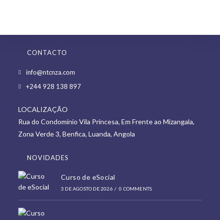
CONTACTO
Opens
info@ntcnza.com
in
Opens
+244 928 138 897
a
in
new
LOCALIZAÇÃO
a
tab
Rua do Condomínio Vila Princesa, Em Frente ao Mizangala,
new
Zona Verde 3, Benfica, Luanda, Angola
tab
NOVIDADES
Curso de eSocial
3 DE AGOSTO DE 2026
/
0 COMMENTS