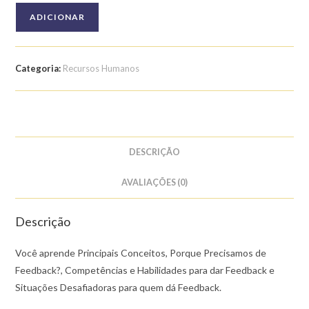
Quantidade
ADICIONAR
de
Curso
de
Categoria:
Recursos Humanos
Introdução
ao
Feedback
DESCRIÇÃO
AVALIAÇÕES (0)
Descrição
Você aprende Principais Conceitos, Porque Precisamos de
Feedback?, Competências e Habilidades para dar Feedback e
Situações Desafiadoras para quem dá Feedback.