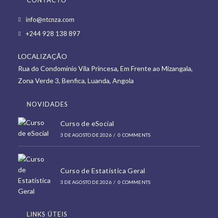
Opens
info@ntcnza.com
in
Opens
+244 928 138 897
a
in
new
LOCALIZAÇÃO
a
tab
Rua do Condomínio Vila Princesa, Em Frente ao Mizangala,
new
Zona Verde 3, Benfica, Luanda, Angola
tab
NOVIDADES
Curso de eSocial
3 DE AGOSTO DE 2026
/
0 COMMENTS
Curso de Estatística Geral
3 DE AGOSTO DE 2026
/
0 COMMENTS
LINKS ÚTEIS