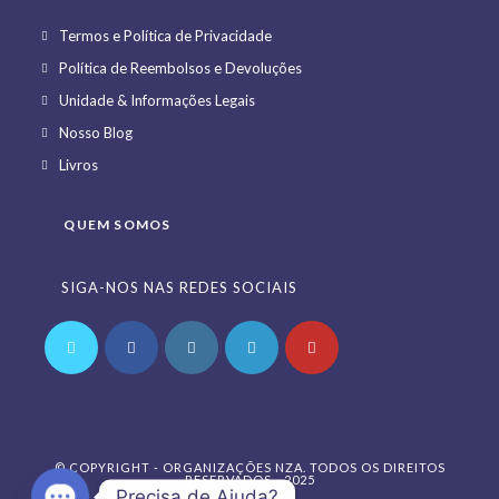
Opens
Termos e Política de Privacidade
in
Opens
Política de Reembolsos e Devoluções
a
in
Opens
Unidade & Informações Legais
new
a
in
Opens
Nosso Blog
tab
new
a
in
Opens
Livros
tab
new
a
in
tab
new
a
QUEM SOMOS
tab
new
tab
SIGA-NOS NAS REDES SOCIAIS
Opens
Opens
Opens
Opens
Opens
in
in
in
in
in
a
a
a
a
a
© COPYRIGHT - ORGANIZAÇÕES NZA. TODOS OS DIREITOS
new
new
new
new
new
RESERVADOS - 2025
Precisa de Ajuda?
tab
tab
tab
tab
tab