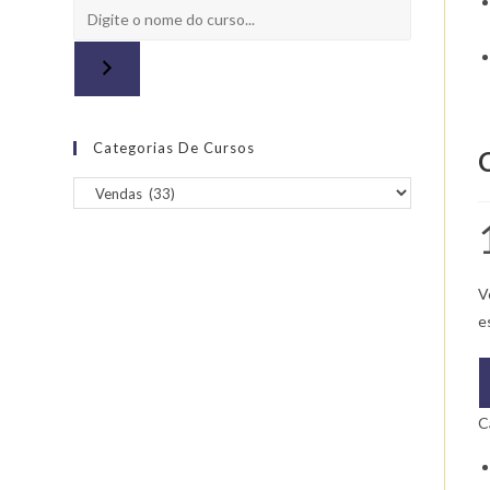
Categorias De Cursos
V
e
Q
d
C
C
d
M