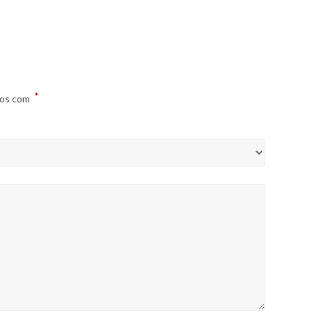
*
dos com