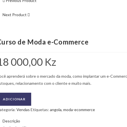
Previous Product
Next Product
Curso de Moda e-Commerce
18 000,00
Kz
ocê aprenderá sobre o mercado da moda, como implantar um e-Commerce,
stoques, relacionamento com o cliente e muito mais.
uantidade
ADICIONAR
e
ategoria:
Vendas
Etiquetas:
angola
,
moda-ecommerce
urso
e
Descrição
oda