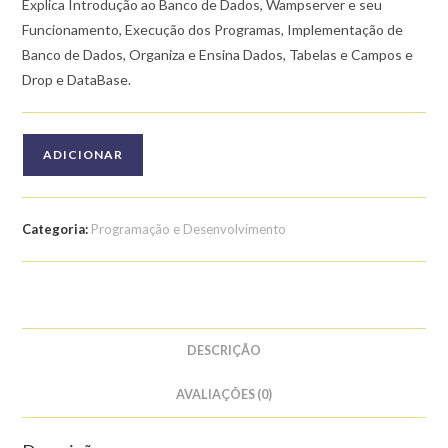
Explica Introdução ao Banco de Dados, Wampserver e seu
Funcionamento, Execução dos Programas, Implementação de
Banco de Dados, Organiza e Ensina Dados, Tabelas e Campos e
Drop e DataBase.
Quantidade
ADICIONAR
de
Curso
de
Categoria:
Programação e Desenvolvimento
MySQL:
Introdução
ao
Banco
de
DESCRIÇÃO
Dados
AVALIAÇÕES (0)