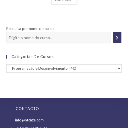
Pesquisa por nome do curso
Categorias De Cursos
CONTACTO
Opens
info@ntcnza.com
in
Opens