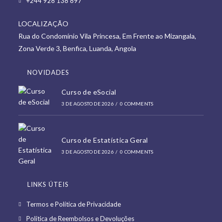
+244 928 138 897
a
in
new
LOCALIZAÇÃO
a
tab
Rua do Condomínio Vila Princesa, Em Frente ao Mizangala,
new
Zona Verde 3, Benfica, Luanda, Angola
tab
NOVIDADES
Curso de eSocial
3 DE AGOSTO DE 2026
/
0 COMMENTS
Curso de Estatística Geral
3 DE AGOSTO DE 2026
/
0 COMMENTS
LINKS ÚTEIS
Opens
Termos e Política de Privacidade
in
Opens
Política de Reembolsos e Devoluções