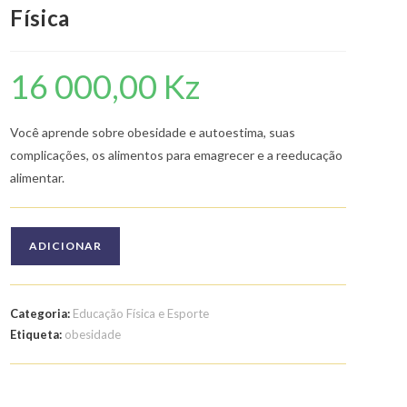
Física
16 000,00
Kz
Você aprende sobre obesidade e autoestima, suas
complicações, os alimentos para emagrecer e a reeducação
alimentar.
Quantidade
ADICIONAR
de
Curso
de
Categoria:
Educação Física e Esporte
Obesidade
Etiqueta:
obesidade
e
Atividade
Física