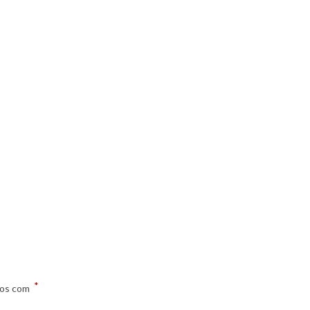
*
dos com