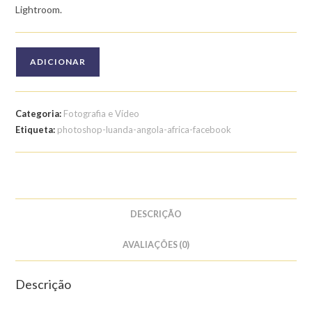
Lightroom.
Quantidade
ADICIONAR
de
Curso
de
Categoria:
Fotografia e Vídeo
Photoshop
Etiqueta:
photoshop-luanda-angola-africa-facebook
DESCRIÇÃO
AVALIAÇÕES (0)
Descrição