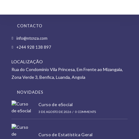
CONTACTO
Opens
info@ntcnza.com
in
Opens
+244 928 138 897
a
in
new
LOCALIZAÇÃO
a
tab
Rua do Condomínio Vila Princesa, Em Frente ao Mizangala,
new
Zona Verde 3, Benfica, Luanda, Angola
tab
NOVIDADES
Curso de eSocial
3 DE AGOSTO DE 2026
/
0 COMMENTS
Curso de Estatística Geral