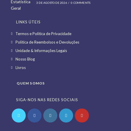
3 DE AGOSTO DE 2026
/
0 COMMENTS
LINKS ÚTEIS
Opens
Termos e Política de Privacidade
in
Opens
Política de Reembolsos e Devoluções
a
in
Opens
Unidade & Informações Legais
new
a
in
Opens
Nosso Blog
tab
new
a
in
Opens
Livros
tab
new
a
in
tab
new
a
QUEM SOMOS
tab
new
tab
SIGA-NOS NAS REDES SOCIAIS
Opens
Opens
Opens
Opens
Opens