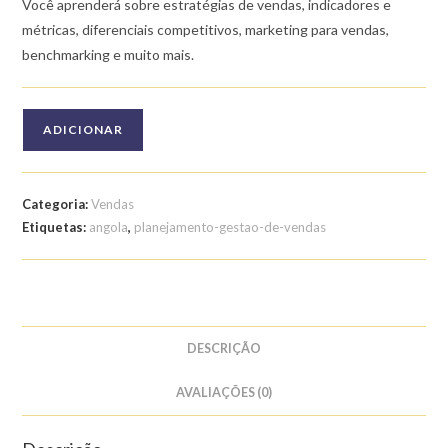
Você aprenderá sobre estratégias de vendas, indicadores e
métricas, diferenciais competitivos, marketing para vendas,
benchmarking e muito mais.
Quantidade
ADICIONAR
de
Curso
de
Categoria:
Vendas
Planejamento
Etiquetas:
angola
,
planejamento-gestao-de-vendas
e
Gestão
de
Vendas
DESCRIÇÃO
AVALIAÇÕES (0)