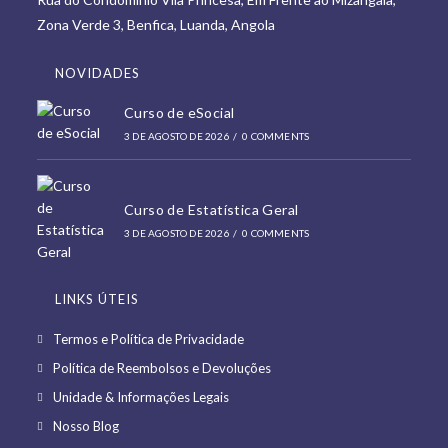
new
Zona Verde 3, Benfica, Luanda, Angola
tab
NOVIDADES
Curso de eSocial
3 DE AGOSTO DE 2026
/
0 COMMENTS
Curso de Estatística Geral
3 DE AGOSTO DE 2026
/
0 COMMENTS
LINKS ÚTEIS
Opens
Termos e Política de Privacidade
in
Opens
Política de Reembolsos e Devoluções
a
in
Opens
Unidade & Informações Legais
new
a
in
Opens
Nosso Blog
tab
new
a