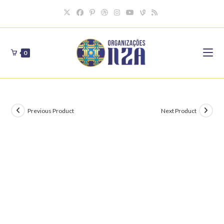
Skip
to
content
0
Previous Product
Next Product