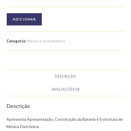
Quantidade
ADICIONAR
de
Curso
de
Categoria:
Música e Instrumentos
Produção
de
Música
Eletrônica:
Estrutura
DESCRIÇÃO
de
Música
AVALIAÇÕES (0)
Eletrônica
Descrição
Apresenta Apresentação, Construção da Bateria e Estrutura de
Música Eletrônica.