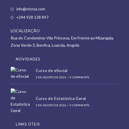
Opens
info@ntcnza.com
in
Opens
+244 928 138 897
a
in
new
LOCALIZAÇÃO
a
tab
Rua do Condomínio Vila Princesa, Em Frente ao Mizangala,
new
Zona Verde 3, Benfica, Luanda, Angola
tab
NOVIDADES
Curso de eSocial
3 DE AGOSTO DE 2026
/
0 COMMENTS
Curso de Estatística Geral
3 DE AGOSTO DE 2026
/
0 COMMENTS
LINKS ÚTEIS