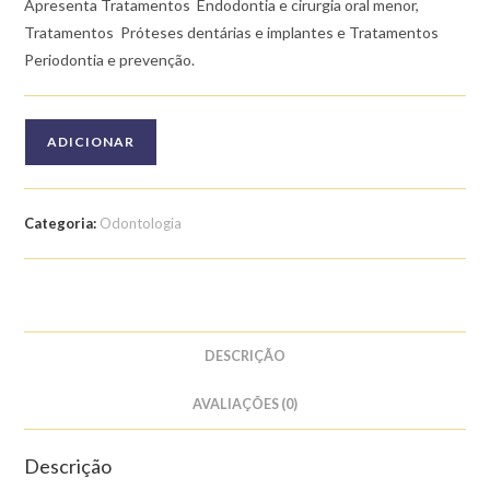
Apresenta Tratamentos  Endodontia e cirurgia oral menor,
Tratamentos  Próteses dentárias e implantes e Tratamentos 
Periodontia e prevenção.
Quantidade
ADICIONAR
de
Curso
de
Categoria:
Odontologia
Saúde
Bucal:
Tratamentos
DESCRIÇÃO
AVALIAÇÕES (0)
Descrição