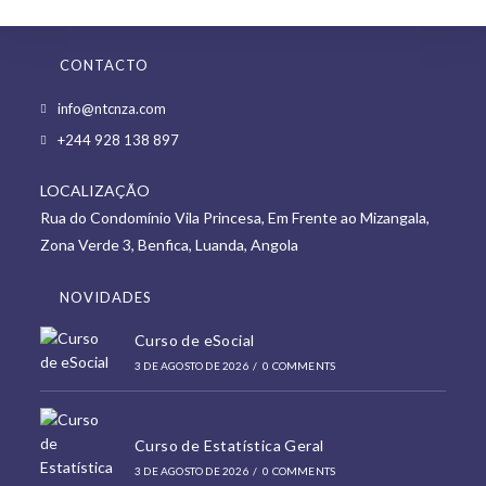
CONTACTO
Opens
info@ntcnza.com
in
Opens
+244 928 138 897
a
in
new
LOCALIZAÇÃO
a
tab
Rua do Condomínio Vila Princesa, Em Frente ao Mizangala,
new
Zona Verde 3, Benfica, Luanda, Angola
tab
NOVIDADES
Curso de eSocial
3 DE AGOSTO DE 2026
/
0 COMMENTS
Curso de Estatística Geral
3 DE AGOSTO DE 2026
/
0 COMMENTS