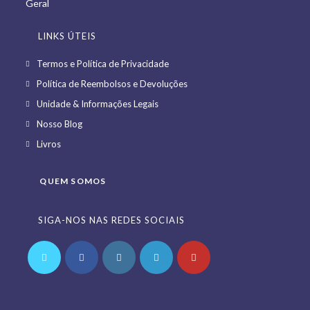
LINKS ÚTEIS
Opens
Termos e Política de Privacidade
in
Opens
Política de Reembolsos e Devoluções
a
in
Opens
Unidade & Informações Legais
new
a
in
Opens
Nosso Blog
tab
new
a
in
Opens
Livros
tab
new
a
in
tab
new
a
QUEM SOMOS
tab
new
tab
SIGA-NOS NAS REDES SOCIAIS
Opens
Opens
Opens
Opens
Opens
in
in
in
in
in