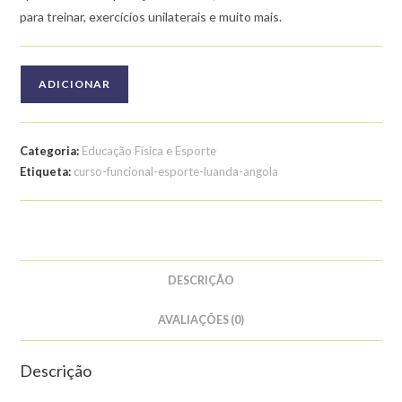
para treinar, exercícios unilaterais e muito mais.
Quantidade
ADICIONAR
de
Curso
de
Categoria:
Educação Física e Esporte
Treinamento
Etiqueta:
curso-funcional-esporte-luanda-angola
Funcional
DESCRIÇÃO
AVALIAÇÕES (0)
Descrição