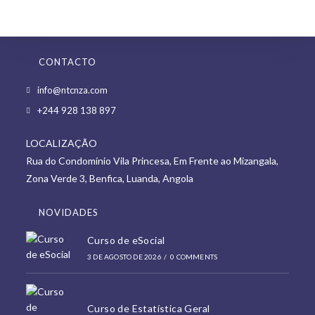
CONTACTO
Opens
info@ntcnza.com
in
Opens
+244 928 138 897
a
in
new
LOCALIZAÇÃO
a
tab
Rua do Condomínio Vila Princesa, Em Frente ao Mizangala,
new
Zona Verde 3, Benfica, Luanda, Angola
tab
NOVIDADES
Curso de eSocial
3 DE AGOSTO DE 2026
/
0 COMMENTS
Curso de Estatística Geral