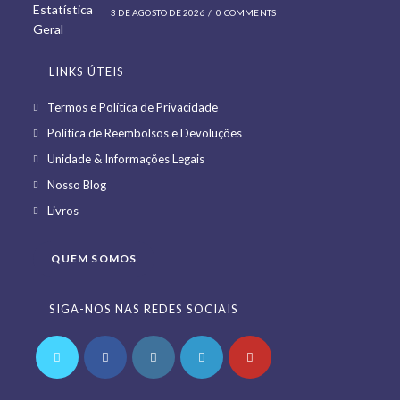
3 DE AGOSTO DE 2026
/
0 COMMENTS
LINKS ÚTEIS
Opens
Termos e Política de Privacidade
in
Opens
Política de Reembolsos e Devoluções
a
in
Opens
Unidade & Informações Legais
new
a
in
Opens
Nosso Blog
tab
new
a
in
Opens
Livros
tab
new
a
in
tab
new
a
QUEM SOMOS
tab
new
tab
SIGA-NOS NAS REDES SOCIAIS
Opens
Opens
Opens
Opens
Opens