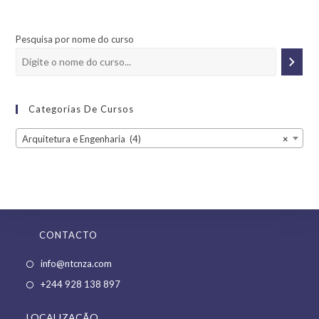
Pesquisa por nome do curso
Categorias De Cursos
Arquitetura e Engenharia (4)
×
CONTACTO
Opens
info@ntcnza.com
in
Opens
+244 928 138 897
a
in
new
LOCALIZAÇÃO
a