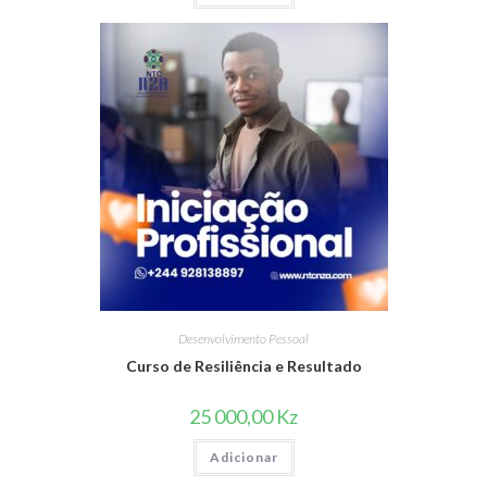
180
150
000,00 Kz.
000,00 Kz.
Desenvolvimento Pessoal
Curso de Resiliência e Resultado
25 000,00
Kz
Adicionar