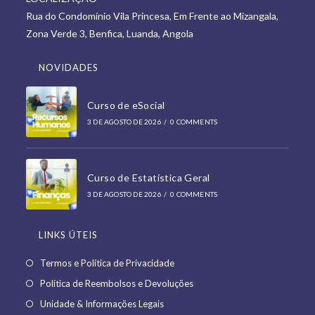
tab
Rua do Condomínio Vila Princesa, Em Frente ao Mizangala,
new
Zona Verde 3, Benfica, Luanda, Angola
tab
NOVIDADES
Curso de eSocial
3 DE AGOSTO DE 2026
/
0 COMMENTS
Curso de Estatística Geral
3 DE AGOSTO DE 2026
/
0 COMMENTS
LINKS ÚTEIS
Opens
Termos e Política de Privacidade
in
Opens
Política de Reembolsos e Devoluções
a
in
Opens
Unidade & Informações Legais
new