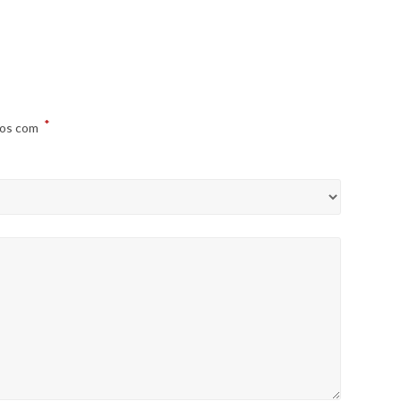
*
dos com