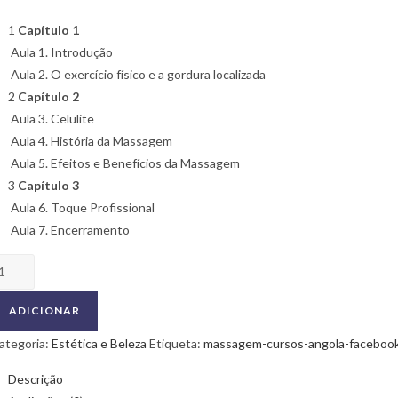
1
Capítulo 1
Aula 1. Introdução
Aula 2. O exercício físico e a gordura localizada
2
Capítulo 2
Aula 3. Celulite
Aula 4. História da Massagem
Aula 5. Efeitos e Benefícios da Massagem
3
Capítulo 3
Aula 6. Toque Profissional
Aula 7. Encerramento
uantidade
e
assagem
ADICIONAR
edutora
ategoria:
Estética e Beleza
Etiqueta:
massagem-cursos-angola-faceboo
Descrição