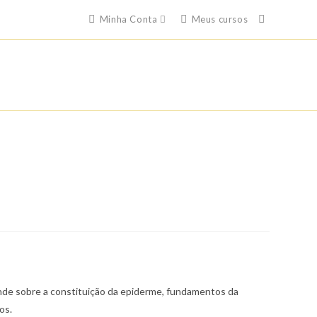
Minha Conta
Meus cursos
o
nde sobre a constituição da epiderme, fundamentos da
0 Kz.
os.