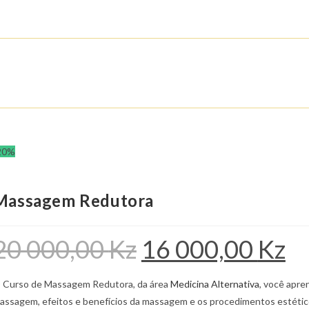
20%
Massagem Redutora
20 000,00
Kz
16 000,00
Kz
O
O
preço
preç
original
atual
era:
é:
20
16
 Curso de Massagem Redutora, da área
Medicina Alternativa
, você apre
000,00 Kz.
000,0
assagem, efeitos e benefícios da massagem e os procedimentos estétic