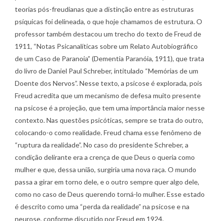
teorias pós-freudianas que a distinção entre as estruturas
psíquicas foi delineada, o que hoje chamamos de estrutura. O
professor também destacou um trecho do texto de Freud de
1911, “Notas Psicanalíticas sobre um Relato Autobiográfico
de um Caso de Paranoia” (Dementia Paranóia, 1911), que trata
do livro de Daniel Paul Schreber, intitulado “Memórias de um
Doente dos Nervos”. Nesse texto, a psicose é explorada, pois
Freud acredita que um mecanismo de defesa muito presente
na psicose é a projeção, que tem uma importância maior nesse
contexto. Nas questões psicóticas, sempre se trata do outro,
colocando-o como realidade. Freud chama esse fenômeno de
“ruptura da realidade”. No caso do presidente Schreber, a
condição delirante era a crença de que Deus o queria como
mulher e que, dessa união, surgiria uma nova raça. O mundo
passa a girar em torno dele, e o outro sempre quer algo dele,
como no caso de Deus querendo torná-lo mulher. Esse estado
é descrito como uma “perda da realidade” na psicose e na
neurose, conforme discutido por Freud em 1924.