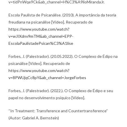
v=tidPnWqe9Ck&ab_channel=H%C3%A9lioMirandaJr.
Escola Paulista de Psicanálise. (2010). A importância da teoria
freudiana na psicanálise [Vídeo]. Recuperado de
https://www.youtube.com/watch?
v=wJIXdnv9mTM&ab_channel=EPP-
EscolaPaulistadePsican%C3%A1lise
Forbes, J. (Palestrador). (20.05.2022). O Complexo de Édipo na
psicanálise [Vídeo]. Recuperado de
https://www.youtube.com/watch?
v=8PWUjqCc8pY&ab_channel=JorgeForbes
Forbes, J. (Palestrador). (2022.). O Complexo de Édipo e seu
papel no desenvolvimento psíquico [Vídeo].
“In Treatment: Transference and Countertransference”
(Autor: Gabriel A. Bernstein)