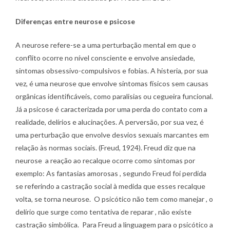
Diferenças entre neurose e psicose
A neurose refere-se a uma perturbação mental em que o
conflito ocorre no nível consciente e envolve ansiedade,
sintomas obsessivo-compulsivos e fobias. A histeria, por sua
vez, é uma neurose que envolve sintomas físicos sem causas
orgânicas identificáveis, como paralisias ou cegueira funcional.
Já a psicose é caracterizada por uma perda do contato com a
realidade, delírios e alucinações. A perversão, por sua vez, é
uma perturbação que envolve desvios sexuais marcantes em
relação às normas sociais. (Freud, 1924). Freud diz que na
neurose a reação ao recalque ocorre como sintomas por
exemplo: As fantasias amorosas , segundo Freud foi perdida
se referindo a castração social à medida que esses recalque
volta, se torna neurose. O psicótico não tem como manejar , o
delírio que surge como tentativa de reparar , não existe
castração simbólica. Para Freud a linguagem para o psicótico a