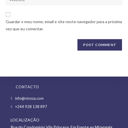
address
your
comment
to
website
comment
URL
Guardar o meu nome, email e site neste navegador para a próxima
(optional)
vez que eu comentar.
CONTACTO
Opens
info@ntcnza.com
in
Opens
+244 928 138 897
a
in
new
LOCALIZAÇÃO
a
tab
Rua do Condomínio Vila Princesa, Em Frente ao Mizangala,
new