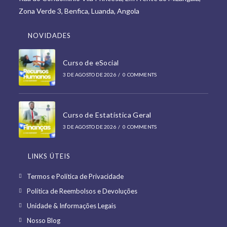
Zona Verde 3, Benfica, Luanda, Angola
tab
NOVIDADES
Curso de eSocial
3 DE AGOSTO DE 2026
/
0 COMMENTS
Curso de Estatística Geral
3 DE AGOSTO DE 2026
/
0 COMMENTS
LINKS ÚTEIS
Opens
Termos e Política de Privacidade
in
Opens
Política de Reembolsos e Devoluções
a
in
Opens
Unidade & Informações Legais
new
a
in
Opens
Nosso Blog
tab