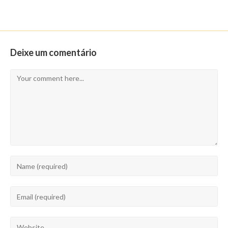
Deixe um comentário
Comment
Enter
your
name
Enter
or
your
username
email
Enter
to