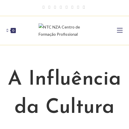
Skip
to
content
0
A Influência
da Cultura