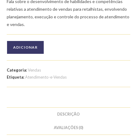
Fala sobre o desenvolvimento de habilidades e competências
relativas a atendimento de vendas para retalhistas, envolvendo
planejamento, execução e controle do processo de atendimento
e vendas.
Quantidade
ADICIONAR
de
Curso
de
Categoria:
Vendas
Atendimento
Etiqueta:
Atendimento-e-Vendas
e
Vendas
no
Varejo
DESCRIÇÃO
AVALIAÇÕES (0)