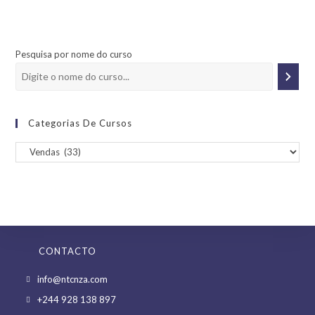
Pesquisa por nome do curso
Categorias De Cursos
CONTACTO
Opens
info@ntcnza.com
in
Opens
+244 928 138 897
a