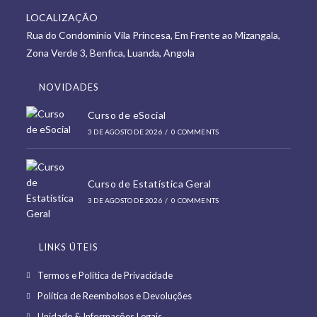
in
new
LOCALIZAÇÃO
a
tab
Rua do Condomínio Vila Princesa, Em Frente ao Mizangala,
new
Zona Verde 3, Benfica, Luanda, Angola
tab
NOVIDADES
Curso de eSocial
3 DE AGOSTO DE 2026
/
0 COMMENTS
Curso de Estatística Geral
3 DE AGOSTO DE 2026
/
0 COMMENTS
LINKS ÚTEIS
Opens
Termos e Política de Privacidade
in
Opens
Política de Reembolsos e Devoluções
a
in
Opens
Unidade & Informações Legais