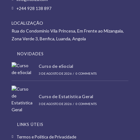
in
Opens
+244 928 138 897
a
in
new
LOCALIZAÇÃO
a
tab
Rua do Condomínio Vila Princesa, Em Frente ao Mizangala,
new
Zona Verde 3, Benfica, Luanda, Angola
tab
NOVIDADES
Curso de eSocial
3 DE AGOSTO DE 2026
/
0 COMMENTS
Curso de Estatística Geral
3 DE AGOSTO DE 2026
/
0 COMMENTS
LINKS ÚTEIS
Opens
Termos e Política de Privacidade