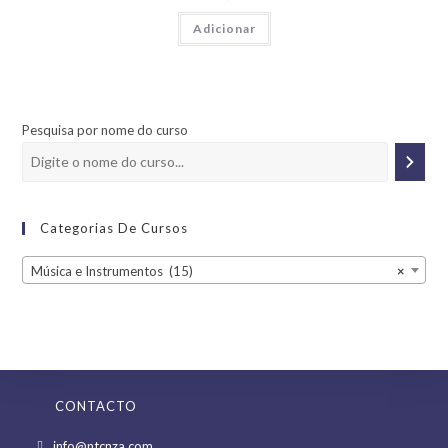
Adicionar
Pesquisa por nome do curso
Categorias De Cursos
Música e Instrumentos (15)
×
CONTACTO
Opens
info@ntcnza.com