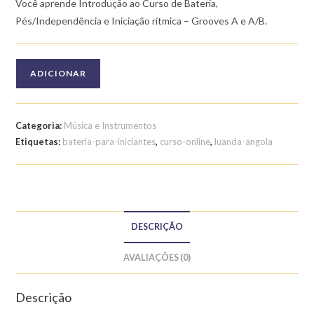
Você aprende Introdução ao Curso de Bateria,
Pés/Independência e Iniciação rítmica – Grooves A e A/B.
Quantidade
ADICIONAR
de
Curso
de
Categoria:
Música e Instrumentos
Bateria
Etiquetas:
bateria-para-iniciantes
,
curso-online
,
luanda-angola
para
Iniciantes:
Iniciação
Rítmica
DESCRIÇÃO
AVALIAÇÕES (0)
Descrição