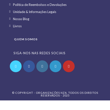
in
Opens
Política de Reembolsos e Devoluções
a
in
Opens
Unidade & Informações Legais
new
a
in
Opens
Nosso Blog
tab
new
a
in
Opens
Livros
tab
new
a
in
tab
new
a
QUEM SOMOS
tab
new
tab
SIGA-NOS NAS REDES SOCIAIS
Opens
Opens
Opens
Opens
Opens
in
in
in
in
in
a
a
a
a
a
© COPYRIGHT - ORGANIZAÇÕES NZA. TODOS OS DIREITOS
new
new
new
new
new
RESERVADOS - 2025
tab
tab
tab
tab
tab