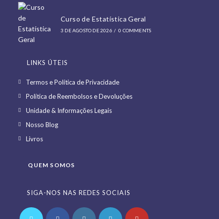
Curso de Estatística Geral
3 DE AGOSTO DE 2026
/
0 COMMENTS
LINKS ÚTEIS
Opens
Termos e Política de Privacidade
in
Opens
Política de Reembolsos e Devoluções
a
in
Opens
Unidade & Informações Legais
new
a
in
Opens
Nosso Blog
tab
new
a
in
Opens
Livros
tab
new
a
in
tab
new
a
QUEM SOMOS
tab
new
tab
SIGA-NOS NAS REDES SOCIAIS