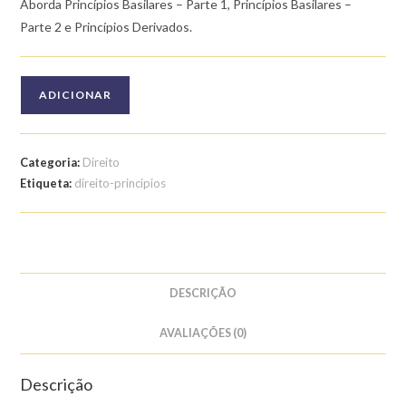
Aborda Princípios Basilares – Parte 1, Princípios Basilares –
Parte 2 e Princípios Derivados.
Quantidade
ADICIONAR
de
Curso
de
Categoria:
Direito
Direito
Etiqueta:
direito-principios
Penal:
Princípios
Basilares
e
Derivados
DESCRIÇÃO
AVALIAÇÕES (0)
Descrição