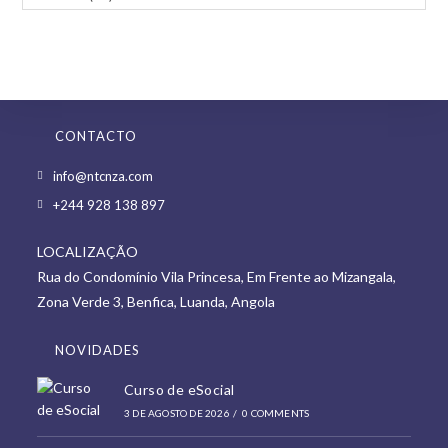
CONTACTO
Opens
info@ntcnza.com
in
Opens
+244 928 138 897
a
in
new
LOCALIZAÇÃO
a
tab
Rua do Condomínio Vila Princesa, Em Frente ao Mizangala,
new
Zona Verde 3, Benfica, Luanda, Angola
tab
NOVIDADES
Curso de eSocial
3 DE AGOSTO DE 2026
/
0 COMMENTS