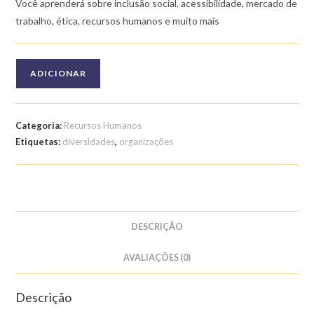
Você aprenderá sobre inclusão social, acessibilidade, mercado de
trabalho, ética, recursos humanos e muito mais
Quantidade
ADICIONAR
de
Curso
de
Categoria:
Recursos Humanos
Diversidade
Etiquetas:
diversidades
,
organizações
nas
Organizações
DESCRIÇÃO
AVALIAÇÕES (0)
Descrição