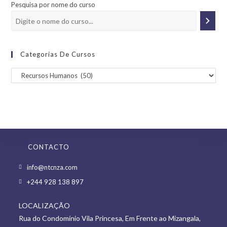
Pesquisa por nome do curso
Categorias De Cursos
CONTACTO
Opens
info@ntcnza.com
in
Opens
+244 928 138 897
a
in
new
LOCALIZAÇÃO
a
tab
Rua do Condomínio Vila Princesa, Em Frente ao Mizangala,
new