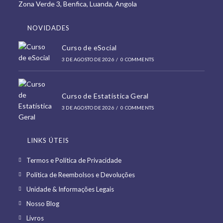
Zona Verde 3, Benfica, Luanda, Angola
tab
NOVIDADES
Curso de eSocial
3 DE AGOSTO DE 2026
/
0 COMMENTS
Curso de Estatística Geral
3 DE AGOSTO DE 2026
/
0 COMMENTS
LINKS ÚTEIS
Opens
Termos e Política de Privacidade
in
Opens
Política de Reembolsos e Devoluções
a
in
Opens
Unidade & Informações Legais
new
a
in
Opens
Nosso Blog
tab
new
a
in
Opens
Livros