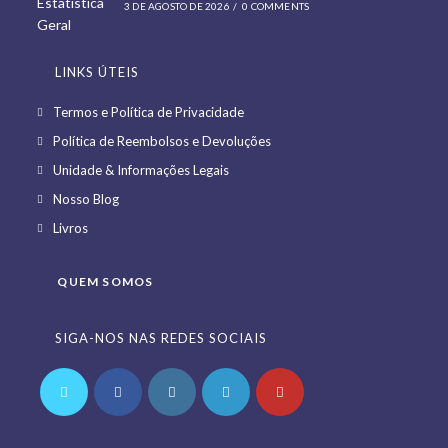
3 DE AGOSTO DE 2026
/
0 COMMENTS
LINKS ÚTEIS
Opens
Termos e Política de Privacidade
in
Opens
Política de Reembolsos e Devoluções
a
in
Opens
Unidade & Informações Legais
new
a
in
Opens
Nosso Blog
tab
new
a
in
Opens
Livros
tab
new
a
in
tab
new
a
QUEM SOMOS
tab
new
tab
SIGA-NOS NAS REDES SOCIAIS
Opens
Opens
Opens
Opens
Opens