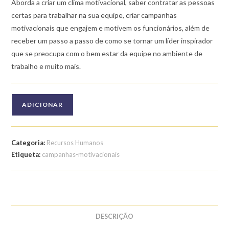
Aborda a criar um clima motivacional, saber contratar as pessoas
certas para trabalhar na sua equipe, criar campanhas
motivacionais que engajem e motivem os funcionários, além de
receber um passo a passo de como se tornar um líder inspirador
que se preocupa com o bem estar da equipe no ambiente de
trabalho e muito mais.
Quantidade
ADICIONAR
de
Curso
de
Categoria:
Recursos Humanos
Engajar
Etiqueta:
campanhas-motivacionais
Funcionários
com
Campanhas
Motivacionais
DESCRIÇÃO