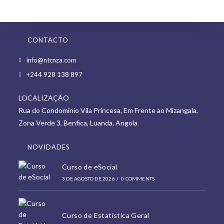
CONTACTO
Opens
info@ntcnza.com
in
Opens
+244 928 138 897
a
in
new
LOCALIZAÇÃO
a
tab
Rua do Condomínio Vila Princesa, Em Frente ao Mizangala,
new
Zona Verde 3, Benfica, Luanda, Angola
tab
NOVIDADES
Curso de eSocial
3 DE AGOSTO DE 2026
/
0 COMMENTS
Curso de Estatística Geral