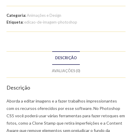
Curso
de
Categoria:
Animações e Design
Edição
Etiqueta:
edicao-de-imagem-photoshop
de
Imagens
com
Photoshop
DESCRIÇÃO
AVALIAÇÕES (0)
Descrição
Aborda a editar imagens e a fazer trabalhos impressionantes
com os recursos oferecidos por esse software. No Photoshop
CS5 você poderá usar várias ferramentas para fazer retoques em
fotos, como a Clone Stamp que retira imperfeições e a Content
Aware que remove elementos sem prejudicar o fundo da