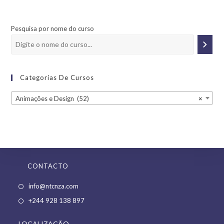
Pesquisa por nome do curso
Categorias De Cursos
Animações e Design (52)
×
CONTACTO
Opens
info@ntcnza.com
in
Opens
+244 928 138 897
a
in
new
LOCALIZAÇÃO