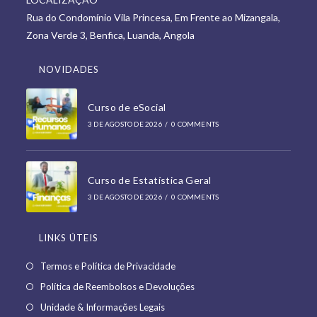
a
tab
Rua do Condomínio Vila Princesa, Em Frente ao Mizangala,
new
Zona Verde 3, Benfica, Luanda, Angola
tab
NOVIDADES
Curso de eSocial
3 DE AGOSTO DE 2026
/
0 COMMENTS
Curso de Estatística Geral
3 DE AGOSTO DE 2026
/
0 COMMENTS
LINKS ÚTEIS
Opens
Termos e Política de Privacidade
in
Opens
Política de Reembolsos e Devoluções
a
in
Opens
Unidade & Informações Legais