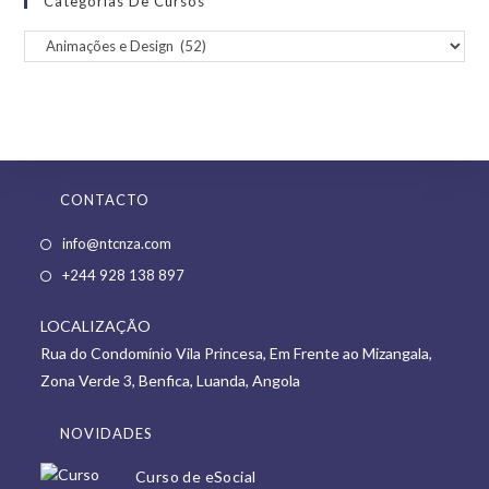
Categorias De Cursos
CONTACTO
Opens
info@ntcnza.com
in
Opens
+244 928 138 897
a
in
new
LOCALIZAÇÃO
a
tab
Rua do Condomínio Vila Princesa, Em Frente ao Mizangala,
new
Zona Verde 3, Benfica, Luanda, Angola
tab
NOVIDADES
Curso de eSocial