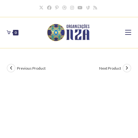
Skip
to
content
0
Previous Product
Next Product