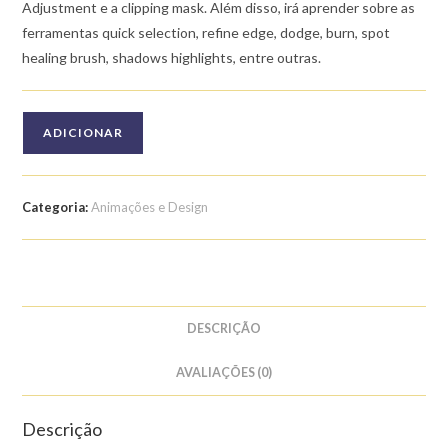
Adjustment e a clipping mask. Além disso, irá aprender sobre as
ferramentas quick selection, refine edge, dodge, burn, spot
healing brush, shadows highlights, entre outras.
Quantidade
ADICIONAR
de
Curso
de
Categoria:
Animações e Design
Edição
de
Imagens
para
Fotógrafos
DESCRIÇÃO
AVALIAÇÕES (0)
Descrição