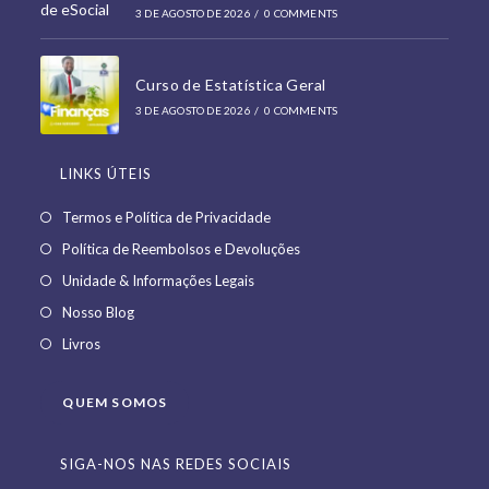
3 DE AGOSTO DE 2026
/
0 COMMENTS
Curso de Estatística Geral
3 DE AGOSTO DE 2026
/
0 COMMENTS
LINKS ÚTEIS
Opens
Termos e Política de Privacidade
in
Opens
Política de Reembolsos e Devoluções
a
in
Opens
Unidade & Informações Legais
new
a
in
Opens
Nosso Blog
tab
new
a
in
Opens
Livros
tab
new
a
in
tab
new
a
QUEM SOMOS
tab
new
tab
SIGA-NOS NAS REDES SOCIAIS