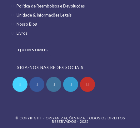
in
Opens
Política de Reembolsos e Devoluções
a
in
Opens
Unidade & Informações Legais
new
a
in
Opens
Nosso Blog
tab
new
a
in
Opens
Livros
tab
new
a
in
tab
new
a
QUEM SOMOS
tab
new
tab
SIGA-NOS NAS REDES SOCIAIS
Opens
Opens
Opens
Opens
Opens
in
in
in
in
in
a
a
a
a
a
© COPYRIGHT - ORGANIZAÇÕES NZA. TODOS OS DIREITOS
new
new
new
new
new
RESERVADOS - 2025
tab
tab
tab
tab
tab