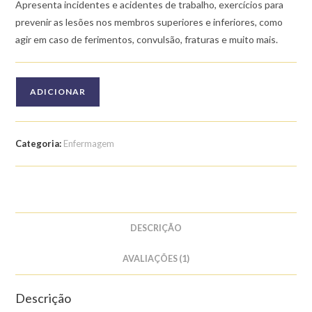
em
Apresenta incidentes e acidentes de trabalho, exercícios para
classificaç
prevenir as lesões nos membros superiores e inferiores, como
ão de
agir em caso de ferimentos, convulsão, fraturas e muito mais.
cliente
Quantidade
ADICIONAR
de
Curso
de
Categoria:
Enfermagem
Enfermagem
do
Trabalho
DESCRIÇÃO
AVALIAÇÕES (1)
Descrição