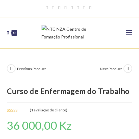
Skip
to
content
0
Previous Product
Next Product
Curso de Enfermagem do Trabalho
(
1
avaliação de cliente)
Classifica
1
36 000,00
Kz
do com
4.00
em 5
com base