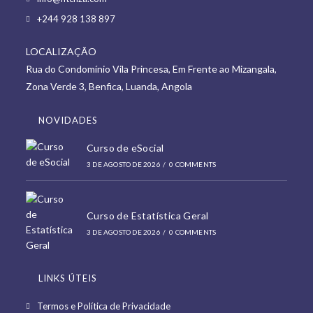
in
Opens
+244 928 138 897
a
in
new
LOCALIZAÇÃO
a
tab
Rua do Condomínio Vila Princesa, Em Frente ao Mizangala,
new
Zona Verde 3, Benfica, Luanda, Angola
tab
NOVIDADES
Curso de eSocial
3 DE AGOSTO DE 2026
/
0 COMMENTS
Curso de Estatística Geral
3 DE AGOSTO DE 2026
/
0 COMMENTS
LINKS ÚTEIS
Opens
Termos e Política de Privacidade