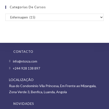
Categorias De Cursos
CONTACTO
Opens
info@ntcnza.com
in
Opens
+244 928 138 897
a
in
new
LOCALIZAÇÃO
a
tab
Rua do Condomínio Vila Princesa, Em Frente ao Mizangala,
new
Zona Verde 3, Benfica, Luanda, Angola
tab
NOVIDADES