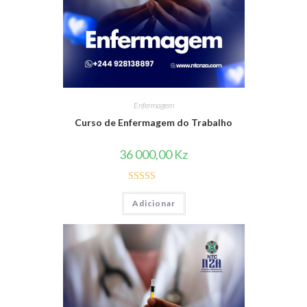
Enfermagem
Curso de Enfermagem do Trabalho
36 000,00
Kz
Avaliação
Adicionar
4.00
de 5