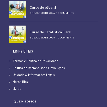
Curso de eSocial
3 DE AGOSTO DE 2026
/
0 COMMENTS
Curso de Estatística Geral
3 DE AGOSTO DE 2026
/
0 COMMENTS
LINKS ÚTEIS
Opens
Termos e Política de Privacidade
in
Opens
Política de Reembolsos e Devoluções
a
in
Opens
Unidade & Informações Legais
new
a
in
Opens
Nosso Blog
tab
new
a
in
Opens
Livros
tab
new
a
in
tab
new
a
QUEM SOMOS
tab
new