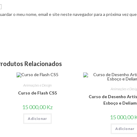
uardar o meu nome, email e site neste navegador para a próxima vez que
DADES
LINKS ÚTEIS
rodutos Relacionados
Termos e Política de Privacidade
i
Política de Reembolsos e Devolu
eSocial
Op
a
Unidade & Informações Legais
to de 2026
/
Animações e Design
Animações e Desi
Opens
in
Nosso Blog
nts
Curso de Flash CS5
Curso de Desenho Artíst
Opens
in
a
t
Livros
Esboço e Delia
in
a
ne
15 000,00
Kz
statística Geral
a
new
ta
QUEM SOMOS
to de 2026
/
15 000,00
Adicionar
new
tab
nts
tab
Adicionar