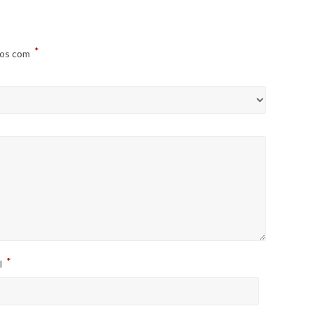
*
dos com
*
l