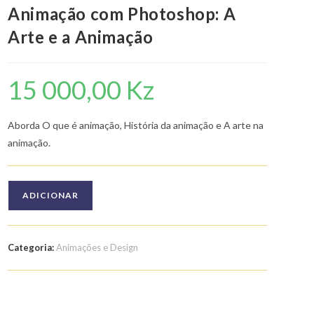
Animação com Photoshop: A
Arte e a Animação
15 000,00
Kz
Aborda O que é animação, História da animação e A arte na
animação.
Quantidade
ADICIONAR
de
Curso
de
Categoria:
Animações e Design
Pré
Produção
de
Animação