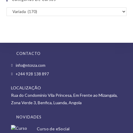
CONTACTO
Opens
info@ntcnza.com
in
Opens
+244 928 138 897
a
in
new
LOCALIZAÇÃO
a
tab
Rua do Condomínio Vila Princesa, Em Frente ao Mizangala,
new
Zona Verde 3, Benfica, Luanda, Angola
tab
NOVIDADES
Curso de eSocial