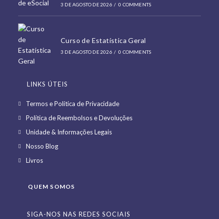
3 DE AGOSTO DE 2026
/
0 COMMENTS
Curso de Estatística Geral
3 DE AGOSTO DE 2026
/
0 COMMENTS
LINKS ÚTEIS
Opens
Termos e Política de Privacidade
in
Opens
Política de Reembolsos e Devoluções
a
in
Opens
Unidade & Informações Legais
new
a
in
Opens
Nosso Blog
tab
new
a
in
Opens
Livros
tab
new
a
in
tab
new
a
QUEM SOMOS
tab
new
tab
SIGA-NOS NAS REDES SOCIAIS