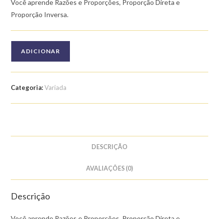
Você aprende Razões e Proporções, Proporção Direta e
Proporção Inversa.
Quantidade
ADICIONAR
de
Curso
de
Categoria:
Variada
Matemática
para
o
Enem:
Razões
DESCRIÇÃO
e
Proporções
AVALIAÇÕES (0)
Descrição
Você aprende Razões e Proporções, Proporção Direta e