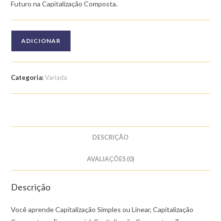
Futuro na Capitalização Composta.
Quantidade
ADICIONAR
de
Curso
de
Categoria:
Variada
Mercado
Financeiro:
Capitalizações
DESCRIÇÃO
AVALIAÇÕES (0)
Descrição
Você aprende Capitalização Simples ou Linear, Capitalização