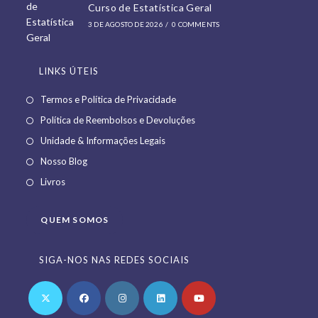
Curso de Estatística Geral
3 DE AGOSTO DE 2026
/
0 COMMENTS
LINKS ÚTEIS
Opens
Termos e Política de Privacidade
in
Opens
Política de Reembolsos e Devoluções
a
in
Opens
Unidade & Informações Legais
new
a
in
Opens
Nosso Blog
tab
new
a
in
Opens
Livros
tab
new
a
in
tab
new
a
QUEM SOMOS
tab
new
tab
SIGA-NOS NAS REDES SOCIAIS