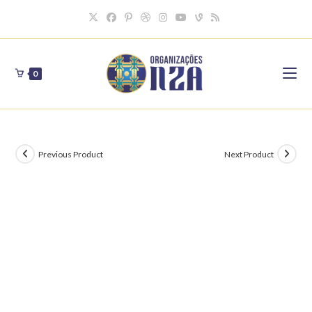
Skip
to
content
0
Previous Product
Next Product