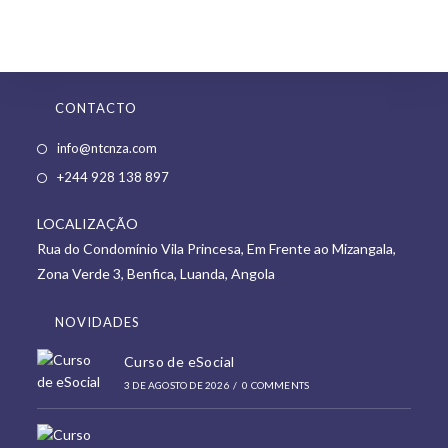
CONTACTO
Opens
info@ntcnza.com
in
Opens
+244 928 138 897
a
in
new
LOCALIZAÇÃO
a
tab
Rua do Condomínio Vila Princesa, Em Frente ao Mizangala,
new
Zona Verde 3, Benfica, Luanda, Angola
tab
NOVIDADES
Curso de eSocial
3 DE AGOSTO DE 2026
/
0 COMMENTS