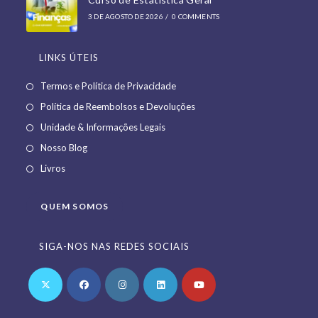
3 DE AGOSTO DE 2026
/
0 COMMENTS
LINKS ÚTEIS
Opens
Termos e Política de Privacidade
in
Opens
Política de Reembolsos e Devoluções
a
in
Opens
Unidade & Informações Legais
new
a
in
Opens
Nosso Blog
tab
new
a
in
Opens
Livros
tab
new
a
in
tab
new
a
QUEM SOMOS
tab
new
tab
SIGA-NOS NAS REDES SOCIAIS
Opens
Opens
Opens
Opens
Opens