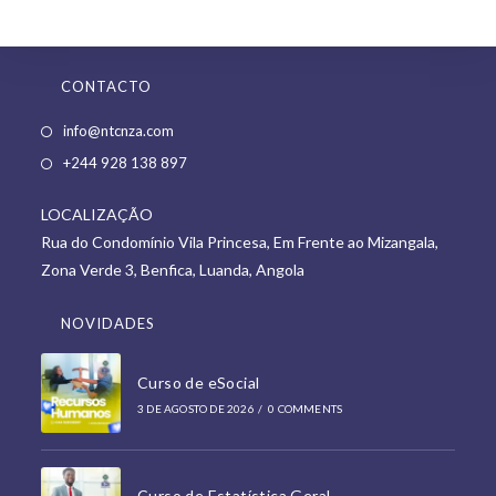
CONTACTO
Opens
info@ntcnza.com
in
Opens
+244 928 138 897
a
in
new
LOCALIZAÇÃO
a
tab
Rua do Condomínio Vila Princesa, Em Frente ao Mizangala,
new
Zona Verde 3, Benfica, Luanda, Angola
tab
NOVIDADES
Curso de eSocial
3 DE AGOSTO DE 2026
/
0 COMMENTS
Curso de Estatística Geral