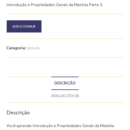
Introdução e Propriedades Gerais da Matéria Parte 3.
Quantidade
ADICIONAR
de
Curso
de
Categoria:
Variada
Química
para
o
Enem:
Introdução
DESCRIÇÃO
e
Propriedades
AVALIAÇÕES (0)
Gerais
da
Descrição
Matéria
Você aprende Introdução e Propriedades Gerais da Matéria